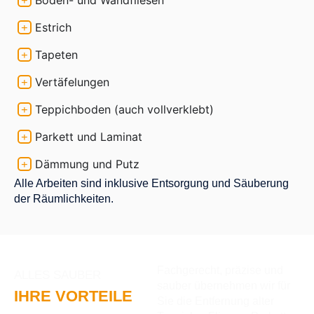
Boden- und Wandfliesen
+
Estrich
+
Tapeten
+
Vertäfelungen
+
Teppichboden (auch vollverklebt)
+
Parkett und Laminat
+
Dämmung und Putz
+
Alle Arbeiten sind inklusive Entsorgung und Säuberung
der Räumlichkeiten.
Fachgerecht, präzise und
ALLES SAUBER
sauber übernehmen wir für
IHRE VORTEILE
Sie die Entfernung alter