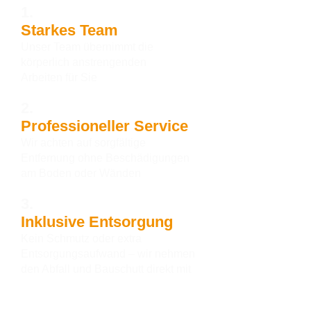
1.
Starkes Team
Unser Team übernimmt die
körperlich anstrengenden
Arbeiten für Sie
2.
Professioneller Service
Wir achten auf sorgfältige
Entfernung ohne Beschädigungen
am Boden oder Wänden
3.
Inklusive Entsorgung
Kein Schmutz oder extra
Entsorgungsaufwand – wir nehmen
den Abfall und Bauschutt direkt mit