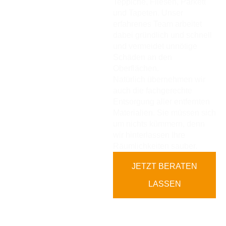
Teppiche, Fliesen, Parkett
und Tapeten. Unser
erfahrenes Team arbeitet
dabei gründlich und schnell
und vermeidet unnötige
Schäden an den
Oberflächen.
Natürlich übernehmen wir
auch die fachgerechte
Entsorgung aller entfernten
Materialien. Sie müssen sich
um nichts kümmern, denn
wir hinterlassen Ihre
Räumlichkeiten sauber.
JETZT BERATEN
LASSEN