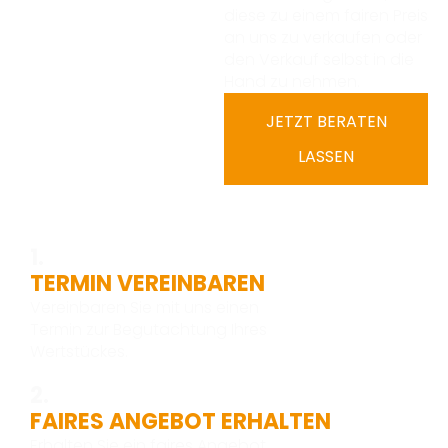
diese zu einem fairen Preis
an uns zu verkaufen oder
den Verkauf selbst in die
Hand zu nehmen.
JETZT BERATEN
LASSEN
1.
TERMIN VEREINBAREN
Vereinbaren Sie mit uns einen
Termin zur Begutachtung Ihres
Wertstückes.
2.
FAIRES ANGEBOT ERHALTEN
Erhalten Sie ein faires Angebot