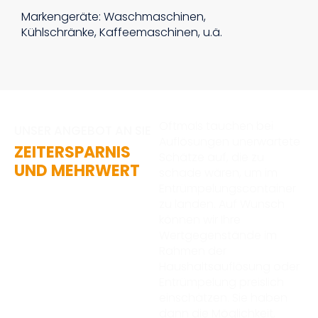
Markengeräte: Waschmaschinen,
Kühlschränke, Kaffeemaschinen, u.ä.
Oftmals tauchen bei
UNSER ANGEBOT AN SIE
Auflösungen unerwartete
ZEITERSPARNIS
Schätze auf, die zu
UND MEHRWERT
schade wären, um im
Entrümpelungscontainer
zu landen. Auf Wunsch
können wir Ihre
Wertgegenstände im
Rahmen der
Haushaltsauflösung oder
Entrümpelung preislich
einschätzen. Sie haben
dann die Möglichkeit,