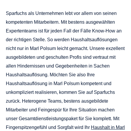
unkompliziert realisieren, kommen Sie auf Sparfuchs
zurück. Heterogene Teams, bestens ausgebildete
Mitarbeiter und Feingespür für Ihre Situation machen
unser Gesamtdienstleistungspaket für Sie komplett. Mit
Fingerspitzengefühl und Sorgfalt wird Ihr
Haushalt in Marl
Polsum
aufgelöst. Dabei brauchen Sie sich keine Sorgen
um unliebsame Überraschungen machen. Unsere
Erfahrung spricht für uns. Wir entfernen Ihren Hausrat
widerrufslos und gehen sensibel mit Ihren persönlichen
Daten um. Ob Datenträger, Festplatten oder wichtige
Dokumente. Unsere Profis haben jederzeit die passende
und angemessene Handhabe für Sie parat.