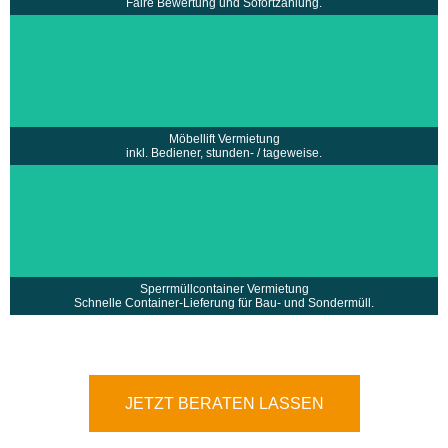
Faire Bewertung und Sofortzahlung.
• Vermietung eines Möbellift inklusive Bediener
• Stundenweise oder Tageweise zu Festpreisen
mehr erfahren >
Möbellift Vermietung
inkl. Bediener, stunden- / tageweise.
• Schnelle Lieferung und fachgerechte Entsorgung
•
des Containers
• Vermietung eines großen Containers für
•
Sperr- und Sondermüll
• Ideal für Bauabfälle, Haushaltsauflösungen
•
und Großentsorgungen
Sperrmüllcontainer Vermietung
mehr erfahren >
Schnelle Container-Lieferung für Bau- und Sondermüll.
JETZT BERATEN LASSEN