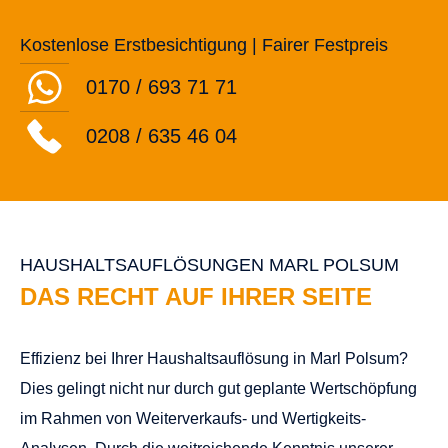
Kostenplan der Ihnen unliebsame Überraschungen
erspart und Ihnen außerdem hohes Einsparpotential
bietet.
WIR SIND FÜR SIE DA!
Sparen Sie sich also Ihr Geld und Ihre Nerven und
verlassen Sie sich auf sichere, effiziente und faire
Dienstleistung mit Sparfuchs für Ihre
Haushaltsauflösung in Marl Polsum. Wir packen Ihre
Haushaltsauflösung in Marl Polsum
an und ebnen Ihren
Weg zu Ihrem persönlichen Neuanfang! Wir freuen
Uns Sie schon bald bei Ihrer
Haushaltsauflösung in
Marl Polsum
zu unterstützen!