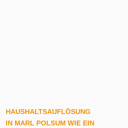
Haushaltsauflösung Goch
Haushaltsauflösung Haltern am See
Haushaltsauflösung Hattingen
Haushaltsauflösung Heiden
Haushaltsauflösung Kaarst
Haushaltsauflösung Kamp-Lintfort
Haushaltsauflösung Kempen
Haushaltsauflösungen Düsseldorf
Wohnungsauflösung Gladbeck
Haushaltsauflösung Kevelaer
Entrümpelung Dinslaken
Haushaltsauflösung Krefeld
Haushaltsauflösung Lennep
Haushaltsauflösung Marl-Polsum
Haushaltsauflösung Meerbusch
Haushaltsauflösung Mettmann
Haushaltsauflösung Moers