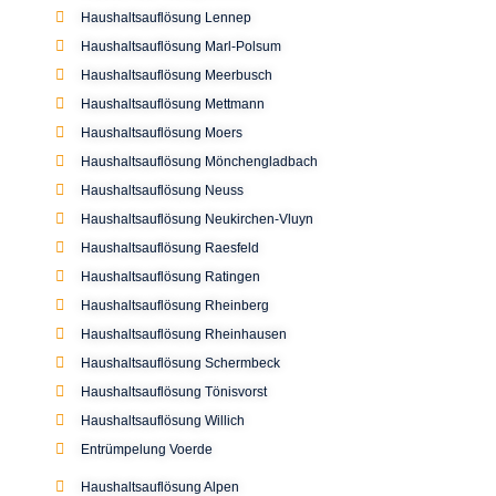
Von Trotha Str. 87
46149 Oberhausen
Telefon:
0208 / 635 46 04
Mobil:
0170 / 693 71 71
E-Mail:
info@sparfuchs-nrw.de
Impressum
Copyright 2024 Sparfuchs NRW. Alle Rechte
Datenschutz
vorbehalten. –