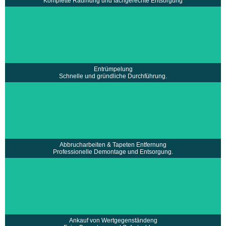
Komplette Räumung und fachgerechte Entsorgung
• Fachgerechte Entsorgung und Recycling
• Komplette Räumung von Häusern,
•
Wohnungen und Firmen
• Schnelle und gründliche Durchführung
• Zuverlässiges und erfahrenes Team u.v.m.
mehr erfahren >
Entrümpelung
Schnelle und gründliche Durchführung.
• Abbrucharbeiten von Fliesen, Laminat, Teppich…
• Einsatz professioneller Werkzeuge und Technik
• Saubere Tapetenentfernung
• Umweltgerechte Entsorgung u.v.m.
mehr erfahren >
Abbrucharbeiten & Tapeten Entfernung
Professionelle Demontage und Entsorgung.
• Ankauf von Antiquitäten, Designermöbel,
•
Schmuck, Sammlerstücken
• Faire Bewertung vor Ort
• Sofortige Barzahlung
• Unterstützung bei Vermarktung u.v.m.
mehr erfahren >
Ankauf von Wertgegenständeng