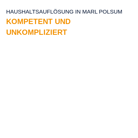
HAUSHALTSAUFLÖSUNG IN MARL POLSUM
KOMPETENT UND
UNKOMPLIZIERT
Sparfuchs als Unternehmen lebt vor allem von seinen
kompetenten Mitarbeitern. Mit bestens ausgewählten
Expertenteams ist für jeden Fall der Fälle Know-­How an
der richtigen Stelle. So werden Haushaltsauflösungen
nicht nur in Marl Polsum leicht gemacht. Unsere exzellent
ausgebildeten und geschulten Profis sind vertraut mit
allen Hindernissen und Gegebenheiten in Sachen
Haushaltsauflösung. Möchten Sie also Ihre
Haushaltsauflösung in Marl Polsum
kompetent und