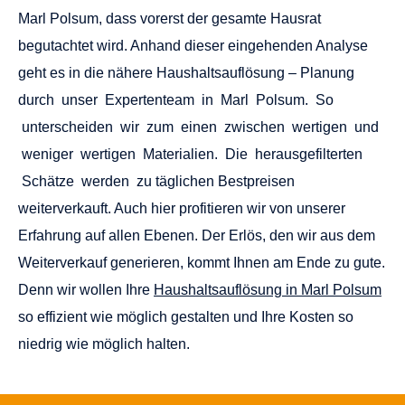
HAUSHALTSAUFLÖSUNGEN MARL POLSUM
DAS RECHT AUF IHRER SEITE
Effizienz bei Ihrer
Haushaltsauflösung in Marl Polsum
?
Dies gelingt nicht nur durch gut geplante Wertschöpfung
im Rahmen von Weiterverkaufs-­ und Wertigkeits-
Analysen. Durch die weitreichende Kenntnis unserer
Mitarbeiter im Bereich der Entsorgungsindustrie können
wir Ihnen weitere Effizienz liefern und mit bester
Dienstleistung strahlen, denn: Verschiedene
Materialtypen bedürfen unterschiedlicher Entsorgung.
Sind diese rechtlichen Rahmenbedingungen bekannt
kann von vorneherein mit allen Kosten geplant werden
die entstehen werden. So entsteht ein absehbarer