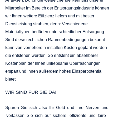
HAUSHALTSAUFLÖSUNG
IN MARL POLSUM WIE EIN
SPARFUCHS –
SCHNELL, GRÜNDLICH UND ZUM TOP-
FESTPREIS!
Jetzt anrufen und Termin vereinbaren!