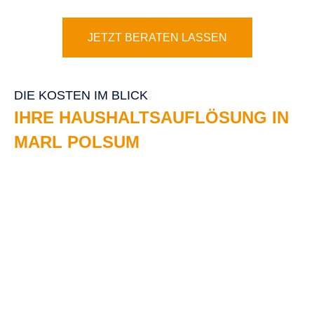
Bei Ihrer Haushaltsauflösung in Marls Polsum haben wir
von Sparfuchs natürlich stets Ihre Kosten im Blick.
Sparfuchs ist dafür bekannt durch einen fairen Preis
bei kompetenter Dienstleistung zu strahlen. Dies
realisieren wir vor allem durch gute Organisation,
fachliche Kenntnis und eine gut überlegte
Wertschöpfung. D.h. für Ihre
Haushaltsauflösung in
Marl Polsum
, dass vorerst der gesamte Hausrat
begutachtet wird. Anhand dieser eingehenden Analyse
geht es in die nähere Haushaltsauflösung – Planung
durch unser Expertenteam in Marl Polsum. So
unterscheiden wir zum einen zwischen wertigen und
weniger wertigen Materialien. Die herausgefilterten
Schätze werden zu täglichen Bestpreisen