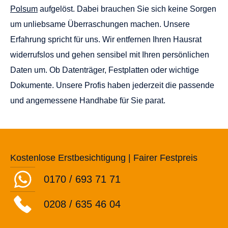
Kostenlose Erstbesichtigung | Fairer Festpreis
0170 / 693 71 71
0208 / 635 46 04
HAUSHALTSAUFLÖSUNG MARL POLSUM
IHRE WÜNSCHE SIND UNSERE
PRIORITÄT!
Unsere Erfahrenen
Richten Sie Ihre Wünsche
Mitarbeiter sind bemüht
direkt an unsere Profis! Ihre
diesen Prozess so
Zufriedenheit ist uns wichtig.
unkompliziert und schonend
Fühlen Sie sich daher