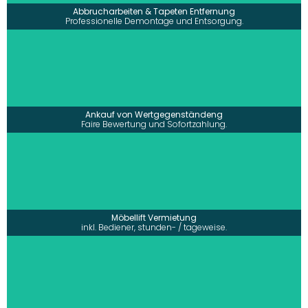
mehr erfahren >
Abbrucharbeiten & Tapeten Entfernung
Professionelle Demontage und Entsorgung.
• Ankauf von Antiquitäten, Designermöbel,
•
Schmuck, Sammlerstücken
• Faire Bewertung vor Ort
• Sofortige Barzahlung
• Unterstützung bei Vermarktung u.v.m.
mehr erfahren >
Ankauf von Wertgegenständeng
Faire Bewertung und Sofortzahlung.
• Vermietung eines Möbellift inklusive Bediener
• Stundenweise oder Tageweise zu Festpreisen
mehr erfahren >
Möbellift Vermietung
inkl. Bediener, stunden- / tageweise.
• Schnelle Lieferung und fachgerechte Entsorgung
•
des Containers
• Vermietung eines großen Containers für
•
Sperr- und Sondermüll
• Ideal für Bauabfälle, Haushaltsauflösungen
•
und Großentsorgungen