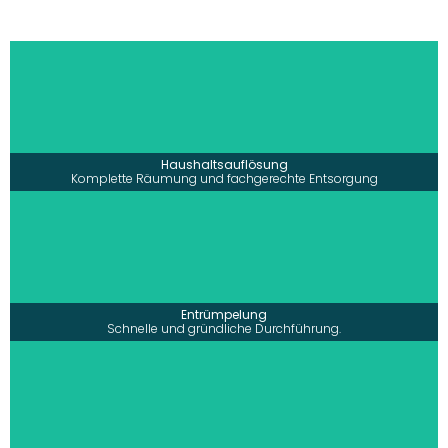
• Ankauf von Nachlässen / Wertverrechnung
• Auflösung von Haushalten und Wohnungen
• Fachgerechte Entsorgung und Recycling
• Schnelle und diskrete Abwicklung u.v.m
mehr erfahren >
Haushaltsauflösung
Komplette Räumung und fachgerechte Entsorgung
• Fachgerechte Entsorgung und Recycling
• Komplette Räumung von Häusern,
•
Wohnungen und Firmen
• Schnelle und gründliche Durchführung
• Zuverlässiges und erfahrenes Team u.v.m.
mehr erfahren >
Entrümpelung
Schnelle und gründliche Durchführung.
• Abbrucharbeiten von Fliesen, Laminat, Teppich…
• Einsatz professioneller Werkzeuge und Technik
• Saubere Tapetenentfernung
• Umweltgerechte Entsorgung u.v.m.