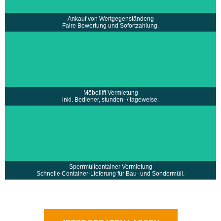
• Unterstützung bei Vermarktung u.v.m.
mehr erfahren >
Ankauf von Wertgegenständeng
Faire Bewertung und Sofortzahlung.
• Vermietung eines Möbellift inklusive Bediener
• Stundenweise oder Tageweise zu Festpreisen
mehr erfahren >
Möbellift Vermietung
inkl. Bediener, stunden- / tageweise.
• Schnelle Lieferung und fachgerechte Entsorgung
•
des Containers
• Vermietung eines großen Containers für
•
Sperr- und Sondermüll
• Ideal für Bauabfälle, Haushaltsauflösungen
•
und Großentsorgungen
Sperrmüllcontainer Vermietung
mehr erfahren >
Schnelle Container-Lieferung für Bau- und Sondermüll.