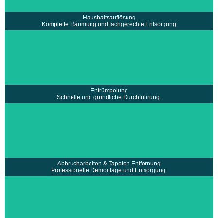
• Schnelle und diskrete Abwicklung u.v.m
mehr erfahren >
Haushaltsauflösung
Komplette Räumung und fachgerechte Entsorgung
• Fachgerechte Entsorgung und Recycling
• Komplette Räumung von Häusern,
•
Wohnungen und Firmen
• Schnelle und gründliche Durchführung
• Zuverlässiges und erfahrenes Team u.v.m.
mehr erfahren >
Entrümpelung
Schnelle und gründliche Durchführung.
• Abbrucharbeiten von Fliesen, Laminat, Teppich…
• Einsatz professioneller Werkzeuge und Technik
• Saubere Tapetenentfernung
• Umweltgerechte Entsorgung u.v.m.
mehr erfahren >
Abbrucharbeiten & Tapeten Entfernung
Professionelle Demontage und Entsorgung.
• Ankauf von Antiquitäten, Designermöbel,
•
Schmuck, Sammlerstücken
• Faire Bewertung vor Ort
• Sofortige Barzahlung