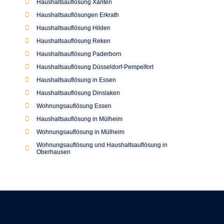
Von Trotha Str. 87
46149 Oberhausen
Telefon:
0208 / 635 46 04
Mobil:
0170 / 693 71 71
E-Mail:
info@sparfuchs-nrw.de
Impressum
Copyright 2024 Sparfuchs NRW. Alle Rechte
Datenschutz
vorbehalten. –