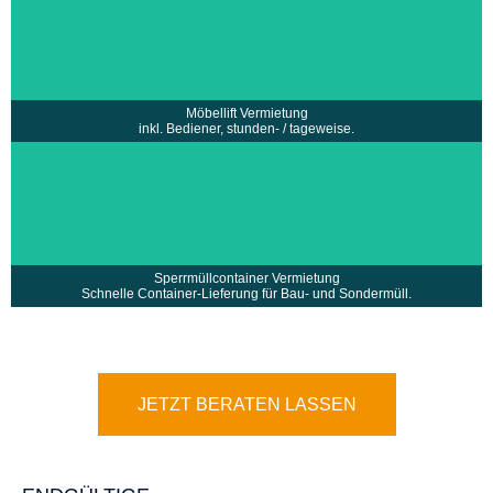
• Vermietung eines Möbellift inklusive Bediener
• Stundenweise oder Tageweise zu Festpreisen
mehr erfahren >
Möbellift Vermietung
inkl. Bediener, stunden- / tageweise.
• Schnelle Lieferung und fachgerechte Entsorgung
•
des Containers
• Vermietung eines großen Containers für
•
Sperr- und Sondermüll
• Ideal für Bauabfälle, Haushaltsauflösungen
•
und Großentsorgungen
Sperrmüllcontainer Vermietung
mehr erfahren >
Schnelle Container-Lieferung für Bau- und Sondermüll.
JETZT BERATEN LASSEN