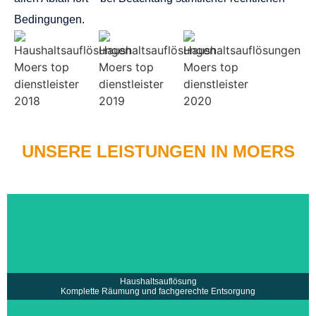
Bedingungen.
UNSERE LEISTUNGEN IN MOERS
• Ankauf von Nachlässen / Wertverrechnung
• Auflösung von Haushalten und Wohnungen
• Fachgerechte Entsorgung und Recycling
• Schnelle und diskrete Abwicklung u.v.m
mehr erfahren >
Haushaltsauflösung
Komplette Räumung und fachgerechte Entsorgung