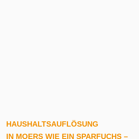
HAUSHALTSAUFLÖSUNG
IN MOERS WIE EIN SPARFUCHS –
SCHNELL, GRÜNDLICH UND ZUM TOP-
FESTPREIS!
Jetzt anrufen und Termin vereinbaren!
0208 / 635 46 04
0170 / 693 71 71
HAUSHALTSAUFLÖSUNGEN IN MOERS
UND UMGEBUNG