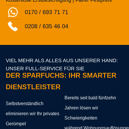
Kostenlose Erstbesichtigung | Fairer Festpreis
0170 / 693 71 71
0208 / 635 46 04
VIEL MEHR ALS ALLES AUS UNSERER HAND:
UNSER FULL-SERVICE FÜR SIE
DER SPARFUCHS: IHR SMARTER
DIENSTLEISTER
Bereits seit bald fünfzehn
Selbstverständlich
Jahren lösen wir
eliminieren wir Ihr privates
Schwierigkeiten
Gerümpel
während Wohnungsauflösunge