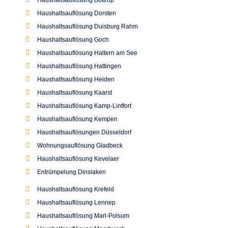
Haushaltsauflösung Krefeld
Haushaltsauflösung Lennep
Haushaltsauflösung Marl-Polsum
Haushaltsauflösung Meerbusch
Haushaltsauflösung Mettmann
Haushaltsauflösung Moers
Haushaltsauflösung Mönchengladbach
Haushaltsauflösung Neuss
Haushaltsauflösung Neukirchen-Vluyn
Haushaltsauflösung Raesfeld
Haushaltsauflösung Ratingen
Haushaltsauflösung Rheinberg
Haushaltsauflösung Rheinhausen
Haushaltsauflösung Schermbeck
Haushaltsauflösung Tönisvorst
Haushaltsauflösung Willich
Entrümpelung Voerde