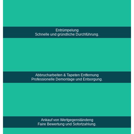
• Fachgerechte Entsorgung und Recycling
• Komplette Räumung von Häusern,
•
Wohnungen und Firmen
• Schnelle und gründliche Durchführung
• Zuverlässiges und erfahrenes Team u.v.m.
mehr erfahren >
Entrümpelung
Schnelle und gründliche Durchführung.
• Abbrucharbeiten von Fliesen, Laminat, Teppich…
• Einsatz professioneller Werkzeuge und Technik
• Saubere Tapetenentfernung
• Umweltgerechte Entsorgung u.v.m.
mehr erfahren >
Abbrucharbeiten & Tapeten Entfernung
Professionelle Demontage und Entsorgung.
• Ankauf von Antiquitäten, Designermöbel,
•
Schmuck, Sammlerstücken
• Faire Bewertung vor Ort
• Sofortige Barzahlung
• Unterstützung bei Vermarktung u.v.m.
mehr erfahren >
Ankauf von Wertgegenständeng
Faire Bewertung und Sofortzahlung.